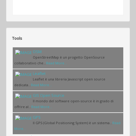
Tools
OSM
OpenStreetMap è un progetto OpenSource
collaborativo che...
Read More...
Leaflet
Leaflet è una libreria Javascript open source
dedicata...
Read More...
GIS Open Source
Il mondo del software open-source è in grado di
offrire al...
Read More...
GPS
Il GPS (Global Positioning System) è un sistema...
Read
More...