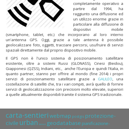
completamente operativo a
partire dal 1994, ha
raggiunto una diffusione ed
un utilizzo enorme grazie in
particolare alla diffusione di
dispositivi mobile
(smartphone, tablet, etc.) che incorporano al loro interno
un'antenna GPS. Oggi, grazie a tale antenna è possibile
geolocalizzare foto, oggetti, tracciare percorsi, usufruire di servizi
spaziali direttamente dal proprio dispositivo mobile.
Il GPS non è l'unico sistema di posizionamento satellitare
esistente, oltre a sistemi Russi (GLONASS), Cinesi (Beidou),
Giapponesi (QZSS), Indiani, etc., anche l'Europa e quindi l'Italia, in
quanto partner, stanno per offrire al mondo (fine 2014) i propri
servizi di posizionamento satellitare grazie a
GALILEO
, una
costellazione di satelliti che, tra i vari compiti, avrà quello di fornire
servizi di geolocalizzazione con precisioni molto elevate, superiori
a quelle attualmente disponibili tramite il sistema GPS tradizionale.
carta-sentieri
protezione-
webmap
postgis
urban
civile
geodatabase
pianificazione-
device