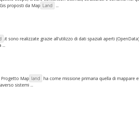
bGis proposti da Map
Land
...
d
.it sono realizzate grazie all'utilizzo di dati spaziali aperti (OpenData
...
 Il Progetto Map
land
ha come missione primaria quella di mappare ele
averso sistemi ...