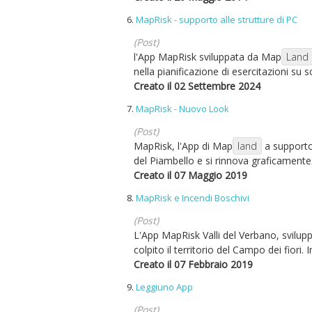
6.
MapRisk - supporto alle strutture di PC
(Post)
l'App MapRisk sviluppata da Map
Land
nella pianificazione di esercitazioni su sc
Creato il 02 Settembre 2024
7.
MapRisk - Nuovo Look
(Post)
MapRisk, l'App di Map
land
a supporto 
del Piambello e si rinnova graficamente
Creato il 07 Maggio 2019
8.
MapRisk e Incendi Boschivi
(Post)
L'App MapRisk Valli del Verbano, svilu
colpito il territorio del Campo dei fiori. In
Creato il 07 Febbraio 2019
9.
Leggiuno App
(Post)