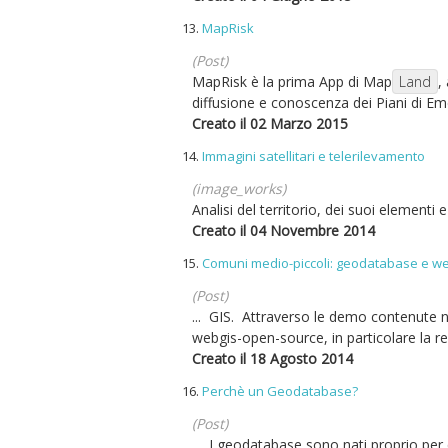
13.
MapRisk
(Post)
MapRisk è la prima App di Map
Land
,
diffusione e conoscenza dei Piani di Em
Creato il 02 Marzo 2015
14.
Immagini satellitari e telerilevamento
(image_works)
Analisi del territorio, dei suoi elementi
Creato il 04 Novembre 2014
15.
Comuni medio-piccoli: geodatabase e w
(Post)
... GIS. Attraverso le demo contenute n
webgis-open-source, in particolare la res
Creato il 18 Agosto 2014
16.
Perchè un Geodatabase?
(Post)
... I geodatabase sono nati proprio per q