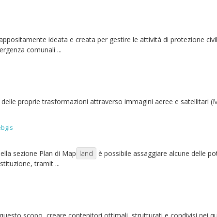
 appositamente ideata e creata per gestire le attività di protezione civile
ergenza comunali ...
 e delle proprie trasformazioni attraverso immagini aeree e satellitari (M
ebgis
ella sezione Plan di Map
land
è possibile assaggiare alcune delle pot
tituzione, tramit ...
uesto scopo, creare contenitori ottimali, strutturati e condivisi nei q