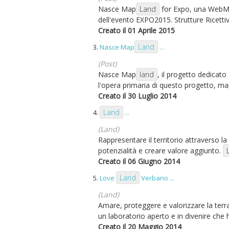
Nasce Map
Land
for Expo, una WebMap
dell'evento EXPO2015. Strutture Ricettive
Creato il 01 Aprile 2015
Land
3.
Nasce Map
...
(Post)
Nasce Map
land
, il progetto dedicat
l'opera primaria di questo progetto, ma
Creato il 30 Luglio 2014
Land
4.
...
(Land)
Rappresentare il territorio attraverso l
potenzialità e creare valore aggiunto.
Creato il 06 Giugno 2014
Land
5.
Love
Verbano ...
(Land)
Amare, proteggere e valorizzare la terra
un laboratorio aperto e in divenire che 
Creato il 20 Maggio 2014