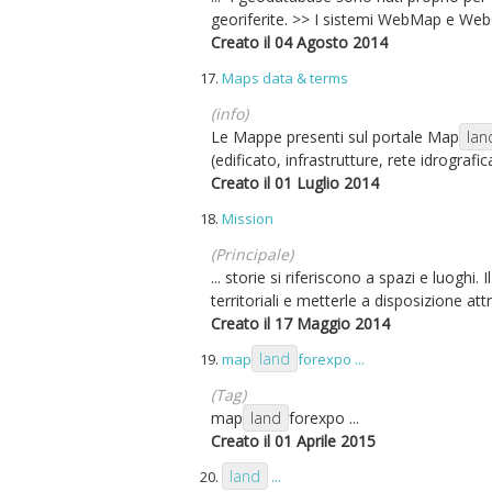
georiferite. >> I sistemi WebMap e We
Creato il 04 Agosto 2014
17.
Maps data & terms
(info)
Le Mappe presenti sul portale Map
lan
(edificato, infrastrutture, rete idrografica 
Creato il 01 Luglio 2014
18.
Mission
(Principale)
... storie si riferiscono a spazi e luoghi.
territoriali e metterle a disposizione attr
Creato il 17 Maggio 2014
land
19.
map
forexpo ...
(Tag)
map
land
forexpo ...
Creato il 01 Aprile 2015
land
20.
...