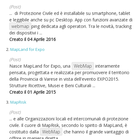
(Post)
... di Protezione Civile ed è installabile su smartphone, tablet
e leggibile anche su pc Desktop. App con funzioni avanzate di
webmap
ping dedicata agli operatori. Tra le novità, tracking
dei dispositivi i ...
Creato il 04 Aprile 2016
2.
MapLand for Expo
(Post)
Nasce MapLand for Expo, una
WebMap
interamente
pensata, progettata e realizzata per promuovere il territorio
della Provincia di Varese in vista dell'evento EXPO2015.
Strutture Ricettive, Musei e Beni Culturali ...
Creato il 01 Aprile 2015
3.
MapRisk
(Post)
... e alle Organizzazioni locali ed intercomunali di protezione
civile. Il cuore di MapRisk, secondo lo spirito di MapLand, è
costituito dalla
WebMap
che hanno il grande vantaggio di
offrire in maniera diretta ...