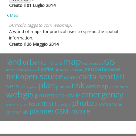
Creato il 01 Luglio 2014
7.
Map
(Articolo taggato con: webmap)
A world of maps for practical uses to spread the spatial
information.
Creato il 26 Maggio 2014
map
land
GIS
urban
DTM
GPS
Android
mobile
geodatabase
Leaflet
urban
OpenData
maplandforexpo
device
open-source
carta-sentieri
trek
works
plan
risk
servizi
webmap
planner
GeoPhoto
AppMap
webgis
emergency
protezione-civile
photo
SIT
tour
3D
pianificazione-
postgis
smart-city
IOS
planner
inspire
OSM
territoriale