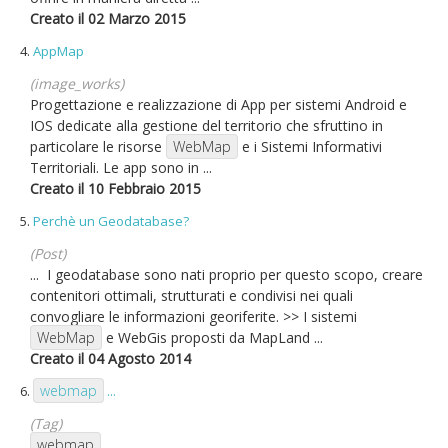
Creato il 02 Marzo 2015
4.
AppMap
(image_works)
Progettazione e realizzazione di App per sistemi Android e
IOS dedicate alla gestione del territorio che sfruttino in
particolare le risorse
WebMap
e i Sistemi Informativi
Territoriali. Le app sono in ...
Creato il 10 Febbraio 2015
5.
Perchè un Geodatabase?
(Post)
... I geodatabase sono nati proprio per questo scopo, creare
contenitori ottimali, strutturati e condivisi nei quali
convogliare le informazioni georiferite. >> I sistemi
WebMap
e WebGis proposti da MapLand ...
Creato il 04 Agosto 2014
webmap
6.
...
(Tag)
webmap
...