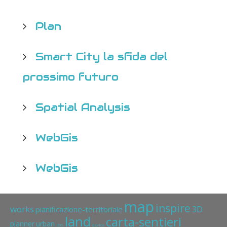
Plan
Smart City la sfida del
prossimo futuro
Spatial Analysis
WebGis
WebGis
map
inspire
works
3D
pianificazione-territoriale
land
carta-sentieri
planner
urban
IOS
device