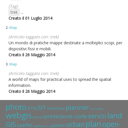
(Tag)
trek
...
Creato il 01 Luglio 2014
2.
Map
(Articolo taggato con: trek)
Un mondo di pratiche mappe destinate a molteplici scopi, per
dispositivi fissi e mobili.
Creato il 26 Maggio 2014
3.
Map
(Articolo taggato con: trek)
A world of maps for practical uses to spread the spatial
information.
Creato il 26 Maggio 2014
photo
planner
SIT
DTM
GeoPhoto
mobile
IOS
webgis
land
servizi
protezione-civile
Android
plan
open-
GIS
urban
Leaflet
planner
AppMap
device