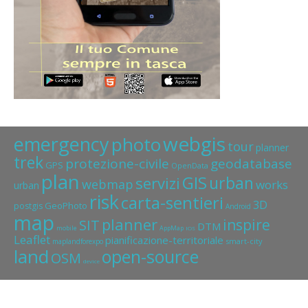
webgis
emergency
photo
tour
planner
trek
protezione-civile
geodatabase
GPS
OpenData
plan
GIS
urban
servizi
webmap
works
urban
risk
carta-sentieri
3D
GeoPhoto
postgis
Android
map
planner
inspire
SIT
DTM
mobile
AppMap
IOS
Leaflet
pianificazione-territoriale
smart-city
maplandforexpo
land
open-source
OSM
device