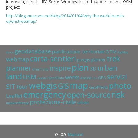
interesting article BY Serfe Wroclawski, co-founder of the OSM
project:
http://blog.emacsen.net/blog/2014/01/04/why-the-world-needs-
openstreetmap/
geodatabase
pianificazione-territoriale
DTM
AppMap
device
carta-sentieri
trek
webmap
planner
postgis
plan
urban
planner
inspire
3D
smart-city
land
servizi
OSM
works
GPS
OpenData
Android
mobile
IOS
map
webgis
photo
GIS
SIT
tour
GeoPhoto
emergency
risk
open-source
Leaflet
protezione-civile
urban
maplandforexpo
© 2026
Mapland