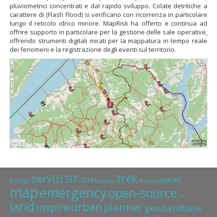
pluviometrici concentrati e dal rapido sviluppo. Colate detritiche a
carattere di (Flash Flood) si verificano con ricorrenza in particolare
lungo il reticolo idrico minore. MapRisk ha offerto e continua ad
offrire supporto in particolare per la gestione delle sale operative,
offrendo strumenti digitali mirati per la mappatura in tempo reale
dei fenomeni e la registrazione degli eventi sul territorio.
trek
servizi
SIT
works
DTM
postgis
Android
AppMap
map
emergency
open-source
IOS
land
urban
planner
inspire
geodatabase